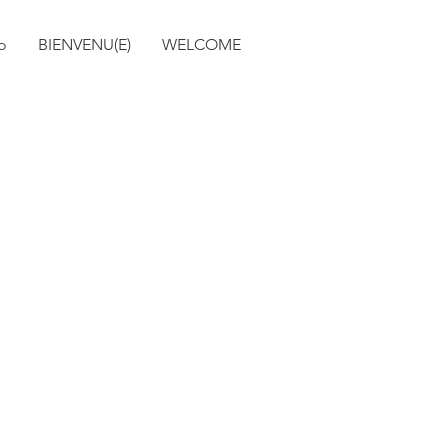
o
BIENVENU(E)
WELCOME