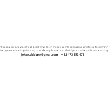
inhouden zijn auteursrechtelijk beschermd
©
, en mogen slechts gebruikt
na schriftelijke toestemmi
dien geciteerd uit de publicaties, dient dit te gebeuren met duidelijke en volledige bronvermelding
johan.deklerck@gmail.com
+ 32 473 853 473