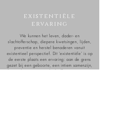
existentiële
ervaring
We kunnen het leven, dader- en
slachtofferschap, diepere kwetsingen, lijden,
preventie en herstel benaderen vanuit
existentieel perspectief. Dit ‘existentiële’ is op
de eerste plaats een ervaring: aan de grens
gezet bij een geboorte, een intiem samenzijn,
kunst, de natuur, een slachtofferervaring, een
sterfgeval, een diep gesprek, een ernstige
ziekte. Op dit wezensniveau wortelt de
existentiële ontwikkeling. Hier ook biedt
ontmoeting de kans tot herstel, existentiële
integratie en het groeien in een diep
verankerde vrijheid.
Daar zal ik je ontmoeten.