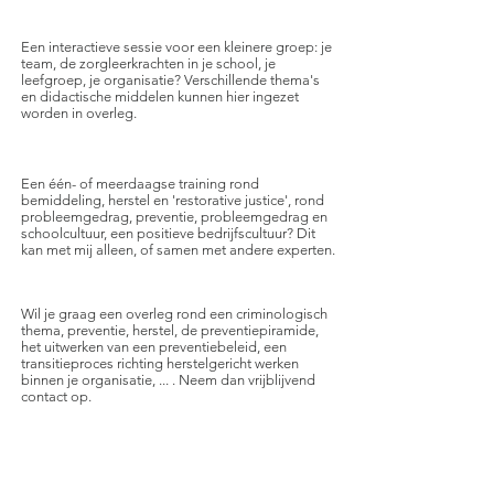
Workshops - ateliers
Een interactieve sessie voor een kleinere groep: je
team, de zorgleerkrachten in je school, je
leefgroep, je organisatie? Verschillende thema's
en didactische middelen kunnen hier ingezet
worden in overleg.
Opleidingen en trainingen
Een één- of meerdaagse training rond
bemiddeling, herstel en 'restorative justice', rond
probleemgedrag, preventie, probleemgedrag en
schoolcultuur, een positieve bedrijfscultuur? Dit
kan met mij alleen, of samen met andere experten.
Expertise en consult
Wil je graag een overleg rond een criminologisch
thema, preventie, herstel, de preventiepiramide,
het uitwerken van een preventiebeleid, een
transitieproces richting herstelgericht werken
binnen je organisatie, ... . Neem dan vrijblijvend
contact op.
EN VERDER ...