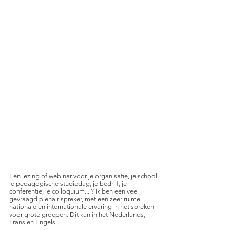
als start voor de uitwerking van een
format, aangepast aan jouw wensen. De
inhoud
en de didactische
vormgeving (ex cathedra, interactief,
werken in groepjes, kringgesprek,
debat, oefeningen, ... ) worden in
overleg bepaald. Een brede variatie
aan werkvormen en inhouden is ter
beschikking. Alle
thema's
zijn
wetenschappelijk onderbouwd en de
presentaties gebeuren met een rijke
illustratie aan praktijkvoorbeelden
.
aan de slag
Lezingen - Webinars
Een lezing of webinar voor je organisatie, je school,
je pedagogische studiedag, je bedrijf, je
conferentie, je colloquium... ? Ik ben een veel
gevraagd plenair spreker, met een zeer ruime
nationale en internationale ervaring in het spreken
voor grote groepen. Dit kan in het Nederlands,
Frans en Engels.