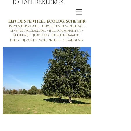
JOHAN DEKLERCK
een existentieel-ecologische kijk
preventiepiramide - herstel en bemiddeling -
levensstroommodel - jeugdcriminaliteit -
onderwijs - jeugzorg - herstelpiramide -
herfsttij van de moderniteit - gevangenis
​​Hoor je graag meer over deze thema's
binnen je organisatie? Dan vind je
hieronder verschillende formules